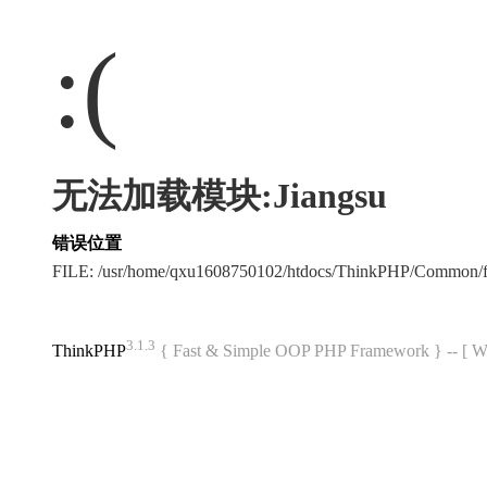
:(
无法加载模块:Jiangsu
错误位置
FILE: /usr/home/qxu1608750102/htdocs/ThinkPHP/Common/
3.1.3
ThinkPHP
{ Fast & Simple OOP PHP Framework } -- 