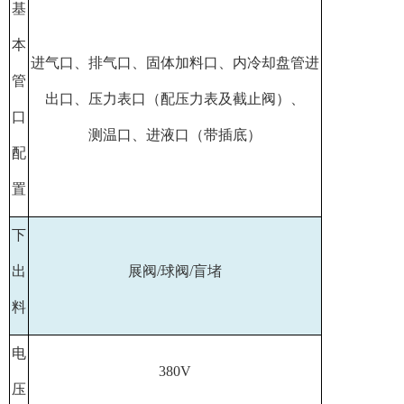
基
本
进气口、排气口、固体加料口、内冷却盘管进
管
出口、压力表口（配压力表及截止阀）、
口
测温口、进液口（带插底）
配
置
下
出
展阀/球阀/盲堵
料
电
380V
压