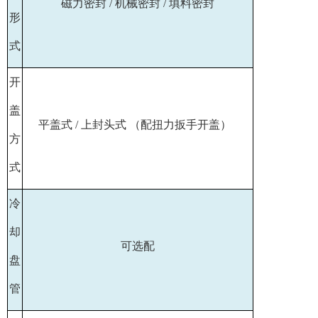
磁力密封 / 机械密封 / 填料密封
形
式
开
盖
平盖式 / 上封头式 （配扭力扳手开盖）
方
式
冷
却
可选配
盘
管