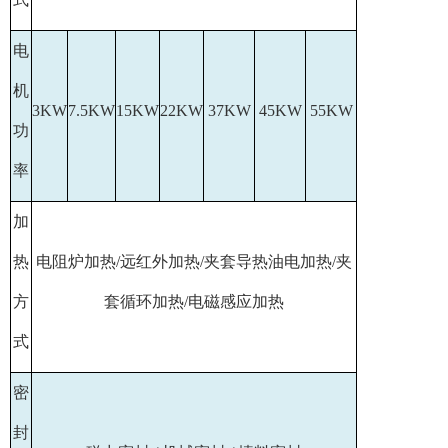
电
机
3KW
7.5KW
15KW
22KW
37KW
45KW
55KW
功
率
加
热
电阻炉加热/远红外加热/夹套导热油电加热/夹
方
套循环加热/电磁感应加热
式
密
封