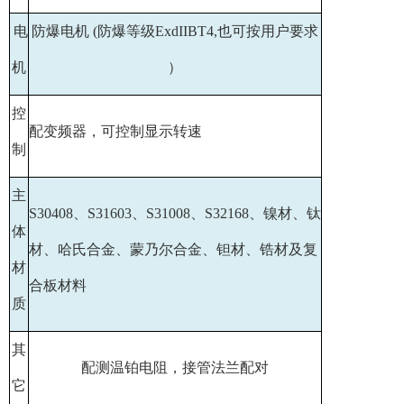
电
防爆电机 (防爆等级ExdIIBT4,也可按用户要求
机
）
控
配变频器，可控制显示转速
制
主
S30408、S31603、S31008、S32168、镍材、钛
体
材、哈氏合金、蒙乃尔合金、钽材、锆材及复
材
合板材料
质
其
配测温铂电阻，接管法兰配对
它